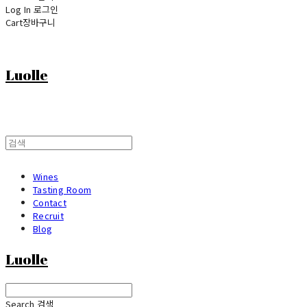
Log In
로그인
Cart
장바구니
Luolle
Wines
Tasting Room
Contact
Recruit
Blog
Luolle
Search
검색