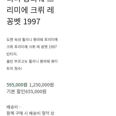
리미에 크뤼 레
꽁벳 1997
도멘 숙성 퓔리니 몽라쉐 프리미에
크뤼 프리미에 크뤼 레 꽁벳 1997
빈티지.
올빈 부르고뉴 퓔리니 몽라쉐 화이
트의 정수!
595,000원
1,250,000원
기본 할인
655,000원
배송비
-
함께 구매 시 배송비 절약 상