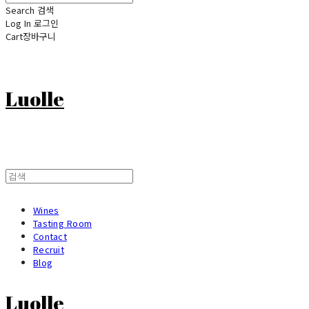
Search
검색
Log In
로그인
Cart
장바구니
Luolle
Wines
Tasting Room
Contact
Recruit
Blog
Luolle