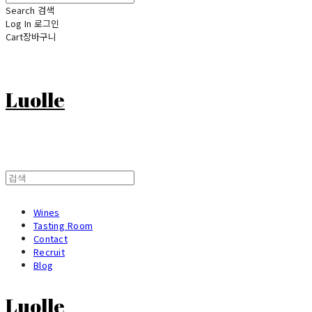
Search
검색
Log In
로그인
Cart
장바구니
Luolle
Wines
Tasting Room
Contact
Recruit
Blog
Luolle