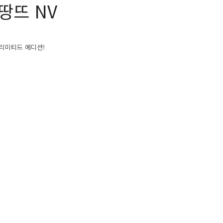
땅뜨 NV
 리미티드 에디션!