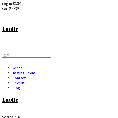
Log In
로그인
Cart
장바구니
Luolle
Wines
Tasting Room
Contact
Recruit
Blog
Luolle
Search
검색